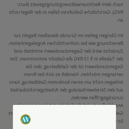
nach dem Rechtsanwaltsvergütungsgesetz (kurz:
RVG). Gerichtliche Gebühren fallen in der Regel nicht
an.
Im Übrigen gelten im Grunde dieselben Regeln zur
Berechnung wie bei zivilrechtlichen Angelegenheiten.
Zunächst wird der Gegenstandswert ermittelt und
der Tabelle in § 13 RVG die Gebühr entnommen. Der
Gegenstandswert ist der Geldbetrag, den Sie
verlangen möchten. Handelt es sich bei Ihrem
Anliegen nicht um einen konkreten Geldbetrag, kann
auf den Streitwertkatalog der Arbeitsgerichtsbarkeit
zurückgegriffen werden.
Anschließend wird die Gebühr mit dem passenden
Gebührensatz aus der Anlage 1 des RVG multipliziert.
So wird die Gebühr errechnet.