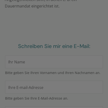
Dauermandat eingerichtet ist.
Schreiben Sie mir eine E-Mail:
I
h
r
Bitte geben Sie Ihren Vornamen und Ihren Nachnamen an.
N
I
a
h
m
r
e
Bitte geben Sie Ihre E-Mail-Adresse an.
e
*