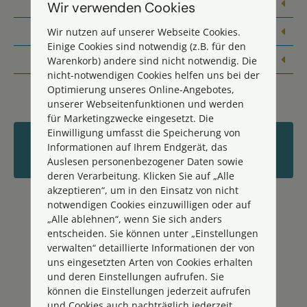
Gegenstandswerte nach Streitwertkatalog
Wir verwenden Cookies
außergerichtliche Kosten
Wir nutzen auf unserer Webseite Cookies.
Einige Cookies sind notwendig (z.B. für den
gerichtliche Kosten
Warenkorb) andere sind nicht notwendig. Die
nicht-notwendigen Cookies helfen uns bei der
Optimierung unseres Online-Angebotes,
unserer Webseitenfunktionen und werden
für Marketingzwecke eingesetzt. Die
Einwilligung umfasst die Speicherung von
Jetzt kostenloses Erstgespräch
Informationen auf Ihrem Endgerät, das
vereinbaren!
Auslesen personenbezogener Daten sowie
deren Verarbeitung. Klicken Sie auf „Alle
akzeptieren“, um in den Einsatz von nicht
notwendigen Cookies einzuwilligen oder auf
„Alle ablehnen“, wenn Sie sich anders
entscheiden. Sie können unter „Einstellungen
verwalten“ detaillierte Informationen der von
uns eingesetzten Arten von Cookies erhalten
und deren Einstellungen aufrufen. Sie
können die Einstellungen jederzeit aufrufen
sozialrechtliche
und Cookies auch nachträglich jederzeit