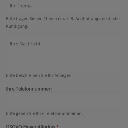
T
E
h
-
e
M
Bitte tragen Sie ein Thema ein, z. B. Arzthaftungsrecht oder
m
a
Kündigung.
a
i
I
*
l
h
-
r
A
e
d
N
r
Bitte beschreiben Sie Ihr Anliegen.
a
e
c
s
Ihre Telefonnummer:
h
s
r
e
i
*
Bitte geben Sie Ihre Telefonnummer an.
c
h
DSGVO-Einverständnis
*